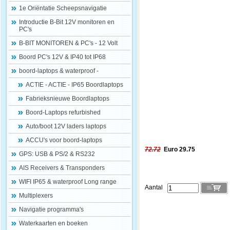
1e Oriëntatie Scheepsnavigatie
Introductie B-Bit 12V monitoren en
PC's
B-BIT MONITOREN & PC's - 12 Volt
Boord PC's 12V & IP40 tot IP68
boord-laptops & waterproof -
ACTIE - ACTIE - IP65 Boordlaptops
Fabrieksnieuwe Boordlaptops
Boord-Laptops refurbished
Auto/boot 12V laders laptops
ACCU's voor boord-laptops
72.72
Euro 29.75
GPS: USB & PS/2 & RS232
AIS Receivers & Transponders
WIFI IP65 & waterproof Long range
Aantal
Multiplexers
Navigatie programma's
Waterkaarten en boeken