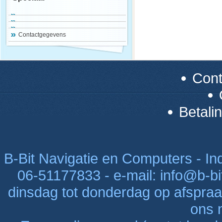
Contactgegevens
Con
Betali
B-Bit Navigatie en Computers - Indu
06-51177833 - e-mail: info@b-bi
dinsdag tot donderdag op afspraak
ons n