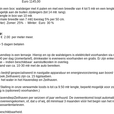
Euro 1145,00
 in een box: walsteiger met 4 palen en met een breedte van 4 tot 5 mtr en een lengt
gelijk aan de buiten zijsteigers (tot 14 mtr. lang).
engte in box van 10 mtr.
male breedte van 7 mtr) toeslag 5% per 50 cm.
meter) Zomer: 25% - Winter: Euro 30 %
p:
+ € 2.00 per meter meer.
= 5 dagen betalen
endiep is een terrasje. Hierop en op de walsteigers is elektriciteit voorhanden vi
.00 per dag (zomertarief), drinkwater is eveneens voorhanden en gratis. Er zijn e
e – indien beschikbaar: aansluitkosten in overleg.
tand van ca. 10-30 mtr
met de auto bereiken.
en bedrijf gespecialiseerd in navigatie-apparatuur en energievoorziening aan boor
ek Zeilhaven) zijn ca. 15 ligplaatsen.
n het water in het Havendiep en Zeilhaven.
Stalling in onze verwarmde loods is tot ca 9.50 mtr lengte, beperkt mogelijk voor 
g is (optioneel) voorhanden.)
Havendiep/Zeilhaven per seizoen of jaar verhuurd. De overeenkomst loopt automati
s overeengekomen, of, dat u of wij, dit minimaal 3 maanden vóór het begin van het
 passantentarieven.
beschikbaarheid.