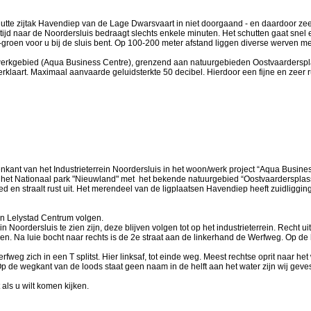
chutte zijtak Havendiep van de Lage Dwarsvaart in niet doorgaand - en daardoor ze
tijd naar de Noordersluis bedraagt slechts enkele minuten. Het schutten gaat snel
od-groen voor u bij de sluis bent. Op 100-200 meter afstand liggen diverse werven 
erkgebied (Aqua Business Centre), grenzend aan natuurgebieden Oostvaarderspl
rklaart. Maximaal aanvaarde geluidsterkte 50 decibel. Hierdoor een fijne en zeer rus
nkant van het Industrieterrein Noordersluis in het woon/werk project “Aqua Busine
 het Nationaal park "Nieuwland" met het bekende natuurgebied “Oostvaardersplas
ed en straalt rust uit. Het merendeel van de ligplaatsen Havendiep heeft zuidligging 
n Lelystad Centrum volgen.
 Noordersluis te zien zijn, deze blijven volgen tot op het industrieterrein. Recht uit
olgen. Na luie bocht naar rechts is de 2e straat aan de linkerhand de Werfweg. Op
Werfweg zich in een T splitst. Hier linksaf, tot einde weg. Meest rechtse oprit naar h
p de wegkant van de loods staat geen naam in de helft aan het water zijn wij geve
als u wilt komen kijken.