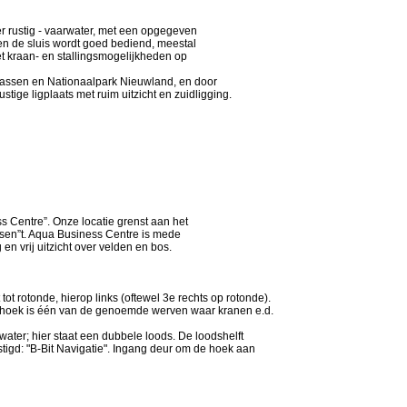
er rustig - vaarwater, met een opgegeven
 en de sluis wordt goed bediend, meestal
met kraan- en stallingsmogelijkheden op
assen en Nationaalpark Nieuwland, en door
tige ligplaats met ruim uitzicht en zuidligging.
ss Centre”. Onze locatie grenst aan het
sen”t. Aqua Business Centre is mede
en vrij uitzicht over velden en bos.
 tot rotonde, hierop links (oftewel 3e rechts op rotonde).
 de hoek is één van de genoemde werven waar kranen e.d.
et water; hier staat een dubbele loods. De loodshelft
stigd: "B-Bit Navigatie". Ingang deur om de hoek aan