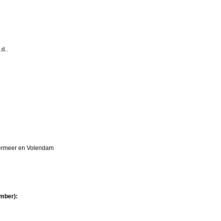
d..
kermeer en Volendam
ember):