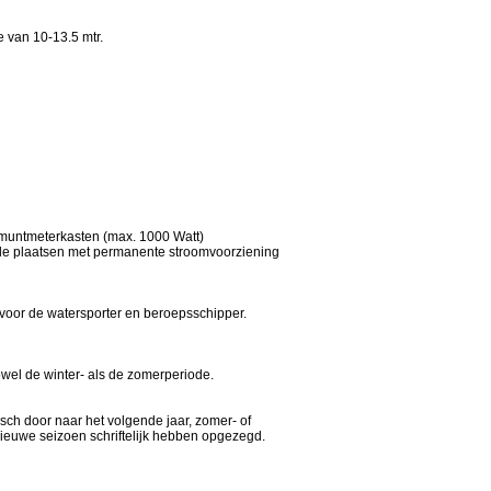
e van 10-13.5 mtr.
a muntmeterkasten (max. 1000 Watt)
nkele plaatsen met permanente stroomvoorziening
d voor de watersporter en beroepsschipper.
zowel de winter- als de zomerperiode.
sch door naar het volgende jaar, zomer- of
 nieuwe seizoen schriftelijk hebben opgezegd.