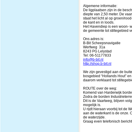
Algemene informatie:
De ligplaatsen zijn in de bes
diepte van 2,50 meter. De vaar
staat het licht al op groen/ro
de kant en in loods.
Het Havendiep is een woon- w
de gemeente tot stiltegebied ve
Ons adres is:
B-Bit Scheepsnavigatie
Werfweg 31a
8243 PG Lelystad
Tel: 06-51177833
info@b-bit.nl
http://shop.b-bit.nl
We zijn gevestigd aan de buite
bosgebied “Hollands Hout” en
daarom verklaard tot stiltegebi
ROUTE over de weg:
Komend van Harderwijk borde
Zodra de borden Industrieterrein
Dit is de Vaartweg, blijven v
mogelijk is.
U rijdt hieraan voorbij tot de 
aan de waterkant is de onze. O
de waterzijde.
Graag even telefonisch bericht 