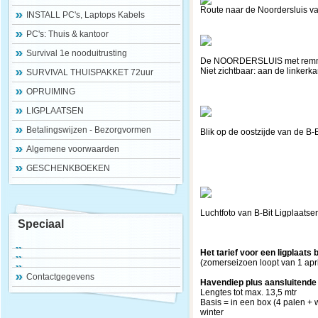
Route naar de Noordersluis va
INSTALL PC's, Laptops Kabels
PC's: Thuis & kantoor
Survival 1e nooduitrusting
De NOORDERSLUIS met remm
Niet zichtbaar: aan de linker
SURVIVAL THUISPAKKET 72uur
OPRUIMING
LIGPLAATSEN
Betalingswijzen - Bezorgvormen
Blik op de oostzijde van de B-
Algemene voorwaarden
GESCHENKBOEKEN
Luchtfoto van B-Bit Ligplaat
Speciaal
Het tarief voor een ligplaats
(zomerseizoen loopt van 1 apr
Contactgegevens
Havendiep plus aansluitende 
Lengtes tot max. 13,5 mtr
Basis = in een box (4 pal
winter Eu