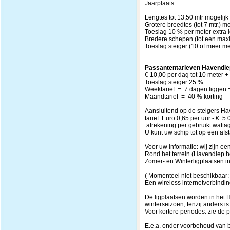
Jaarplaats 
Lengtes tot 13,50 mtr mogelijk
Grotere breedtes (tot 7 mtr.) mo
Toeslag 10 % per meter extra l
Bredere schepen (tot een maxi
Toeslag steiger (10 of meer 
Passantentarieven Havendie
€ 10,00 per dag tot 10 meter 
Toeslag steiger 25 %
Weektarief = 7 dagen liggen 
Maandtarief = 40 % korting
Aansluitend op de steigers Hav
tarief Euro 0,65 per uur - € 5
afrekening per gebruikt wattag
U kunt uw schip tot op een afs
Voor uw informatie: wij zijn e
Rond het terrein (Havendiep ho
Zomer- en Winterligplaatsen i
( Momenteel niet beschikbaar: 
Een wireless internetverbindin
De ligplaatsen worden in het 
winterseizoen, tenzij anders i
Voor kortere periodes: zie de
E.e.a. onder voorbehoud van 