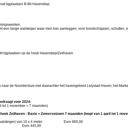
naf ligplaatsen B-Bit Havendiep.
ingswerken.
kant een lange walsteiger waar men kan aanleggen, voor boodschappen, schutten, e.
Bit ligplaatsen op de hoek Havendiep/Zeilhaven.
sen naar de Noordersluis met daarachter het havengebied Lelystad-Haven, het Mar
 bedraagt voor 2024:
il tot 1 november = 7 maanden)
hoek Zeilhaven - Basis = Zomerseizoen 7 maanden (loopt van 1 april tot 1 nov
en + walsteiger) van 10 x 4 meter: Euro 860,00
ro 445,00