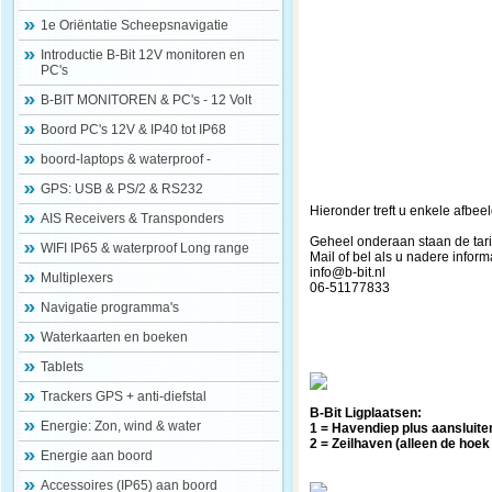
1e Oriëntatie Scheepsnavigatie
Introductie B-Bit 12V monitoren en
PC's
B-BIT MONITOREN & PC's - 12 Volt
Boord PC's 12V & IP40 tot IP68
boord-laptops & waterproof -
GPS: USB & PS/2 & RS232
Hieronder treft u enkele afbe
AIS Receivers & Transponders
Geheel onderaan staan de tari
WIFI IP65 & waterproof Long range
Mail of bel als u nadere inform
info@b-bit.nl
Multiplexers
06-51177833
Navigatie programma's
Waterkaarten en boeken
Tablets
Trackers GPS + anti-diefstal
B-Bit Ligplaatsen:
Energie: Zon, wind & water
1 = Havendiep plus aansluit
2 = Zeilhaven (alleen de hoe
Energie aan boord
Accessoires (IP65) aan boord