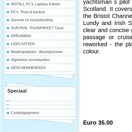
yachtsman s pilot
INSTALL PC's, Laptops Kabels
Scotland. It cover
PC's: Thuis & kantoor
the Bristol Channe
Survival 1e nooduitrusting
Lundy and Irish Se
SURVIVAL THUISPAKKET 72uur
clear and concise 
passage or cruis
OPRUIMING
reworked - the pl
LIGPLAATSEN
colour.
Betalingswijzen - Bezorgvormen
Algemene voorwaarden
GESCHENKBOEKEN
Speciaal
Contactgegevens
Euro 35.00