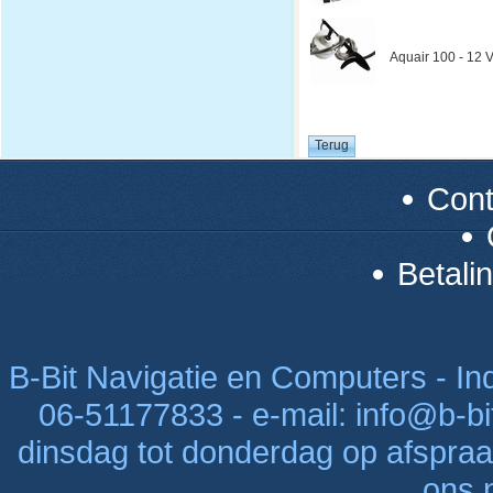
Aquair 100 - 12 V
Con
Betali
B-Bit Navigatie en Computers - Indu
06-51177833 - e-mail: info@b-bi
dinsdag tot donderdag op afspraak
ons n