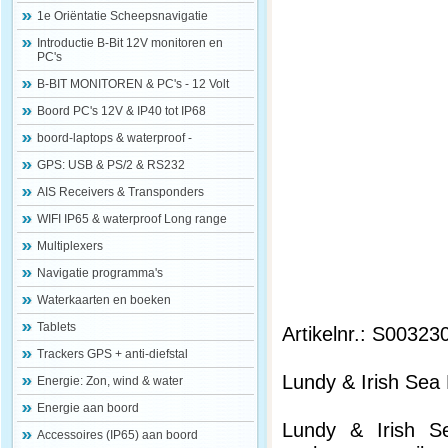
1e Oriëntatie Scheepsnavigatie
Introductie B-Bit 12V monitoren en
PC's
B-BIT MONITOREN & PC's - 12 Volt
Boord PC's 12V & IP40 tot IP68
boord-laptops & waterproof -
GPS: USB & PS/2 & RS232
AIS Receivers & Transponders
WIFI IP65 & waterproof Long range
Multiplexers
Navigatie programma's
Waterkaarten en boeken
Tablets
Artikelnr.: S00323
Trackers GPS + anti-diefstal
Lundy & Irish Sea 
Energie: Zon, wind & water
Energie aan boord
Lundy & Irish Se
Accessoires (IP65) aan boord