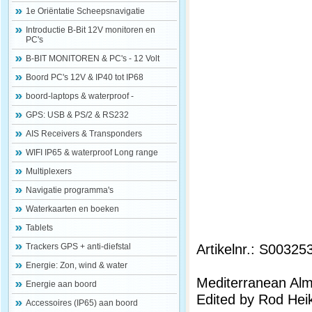
1e Oriëntatie Scheepsnavigatie
Introductie B-Bit 12V monitoren en
PC's
B-BIT MONITOREN & PC's - 12 Volt
Boord PC's 12V & IP40 tot IP68
boord-laptops & waterproof -
GPS: USB & PS/2 & RS232
AIS Receivers & Transponders
WIFI IP65 & waterproof Long range
Multiplexers
Navigatie programma's
Waterkaarten en boeken
Tablets
Artikelnr.: S00325
Trackers GPS + anti-diefstal
Energie: Zon, wind & water
Mediterranean Al
Energie aan boord
Edited by Rod Heik
Accessoires (IP65) aan boord