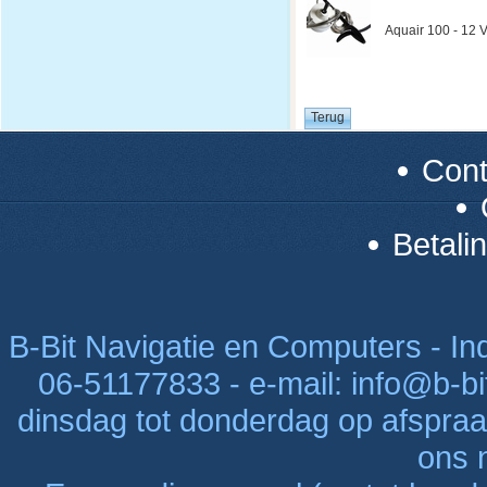
Aquair 100 - 12 V
Con
Betali
B-Bit Navigatie en Computers - Indu
06-51177833 - e-mail: info@b-bi
dinsdag tot donderdag op afspraak
ons n