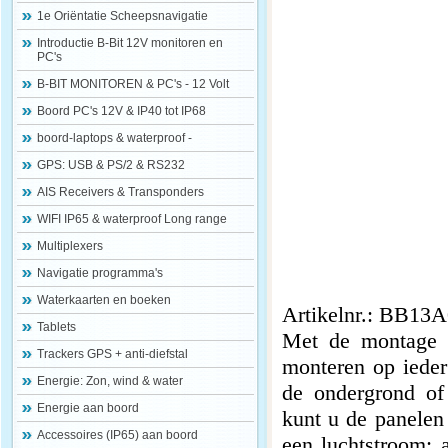
1e Oriëntatie Scheepsnavigatie
Introductie B-Bit 12V monitoren en
PC's
B-BIT MONITOREN & PC's - 12 Volt
Boord PC's 12V & IP40 tot IP68
boord-laptops & waterproof -
GPS: USB & PS/2 & RS232
AIS Receivers & Transponders
WIFI IP65 & waterproof Long range
Multiplexers
Navigatie programma's
Waterkaarten en boeken
Artikelnr.: BB13
Tablets
Met de montage s
Trackers GPS + anti-diefstal
monteren op ieder
Energie: Zon, wind & water
de ondergrond of
Energie aan boord
kunt u de panelen 
Accessoires (IP65) aan boord
een luchtstroom; 