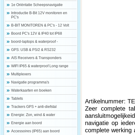
1e Oriëntatie Scheepsnavigatie
Introductie B-Bit 12V monitoren en
PC's
B-BIT MONITOREN & PC's - 12 Volt
Boord PC's 12V & IP40 tot IP68
boord-laptops & waterproof -
GPS: USB & PS/2 & RS232
AIS Receivers & Transponders
WIFI IP65 & waterproof Long range
Multiplexers
Navigatie programma's
Waterkaarten en boeken
Tablets
Artikelnummer: T
Trackers GPS + anti-diefstal
Zeer complete ta
aansluitmogelijkei
Energie: Zon, wind & water
navigatie op ied
Energie aan boord
complete werking a
Accessoires (IP65) aan boord