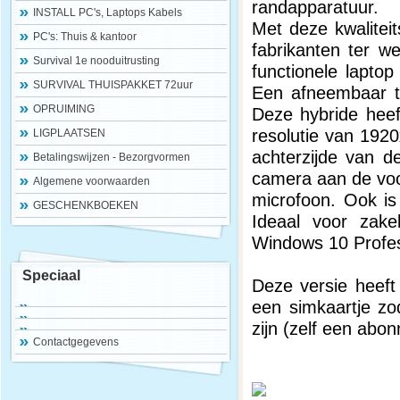
randapparatuur.
INSTALL PC's, Laptops Kabels
Met deze kwaliteit
PC's: Thuis & kantoor
fabrikanten ter we
Survival 1e nooduitrusting
functionele laptop
SURVIVAL THUISPAKKET 72uur
Een afneembaar to
OPRUIMING
Deze hybride heef
resolutie van 192
LIGPLAATSEN
achterzijde van d
Betalingswijzen - Bezorgvormen
camera aan de voo
Algemene voorwaarden
microfoon. Ook is
GESCHENKBOEKEN
Ideaal voor zakel
Windows 10 Profes
Speciaal
Deze versie heeft
een simkaartje zo
zijn (zelf een abon
Contactgegevens