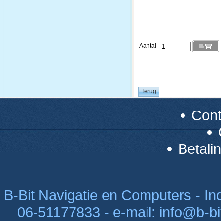
Aantal
Con
Betali
B-Bit Navigatie en Computers - Indu
06-51177833 - e-mail: info@b-bi