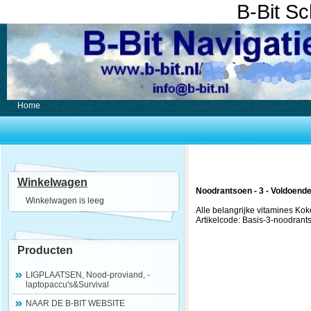
B-Bit S
Home
Winkelwagen
Noodrantsoen - 3 - Voldoend
Winkelwagen is leeg
Alle belangrijke vitamines Ko
Artikelcode: Basis-3-noodrant
Producten
LIGPLAATSEN, Nood-proviand, -
laptopaccu's&Survival
NAAR DE B-BIT WEBSITE