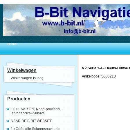
Home
NV Serie 1-4 - Deens-Duitse
Winkelwagen
Artikelcode: S006218
Winkelwagen is leeg
Producten
LIGPLAATSEN, Nood-proviand, -
laptopaccu's&Survival
NAAR DE B-BIT WEBSITE
1e Oriëntatie Scheepsnavigatie