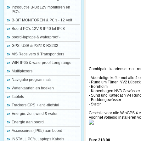
Introductie B-Bit 12V monitoren en
PC's
B-BIT MONITOREN & PC's - 12 Volt
Boord PC's 12V & IP40 tot IP68
boord-laptops & waterproof -
GPS: USB & PS/2 & RS232
AIS Receivers & Transponders
WIFI IP65 & waterproof Long range
Combipak - kaartenset + cd-r
Multiplexers
- Voordelige koffer met alle 
Navigatie programma's
- Rund um Fünen NV2 Lübeck
- Bornholm
Waterkaarten en boeken
- Kopenhagen NV3 Gewässe
- Sund und Kattegat NV4 Ru
Tablets
- Boddengewässer
- Stettin
Trackers GPS + anti-diefstal
Geschikt voor alle WinGPS 4 e
Energie: Zon, wind & water
Voor het volledig installeren
Energie aan boord
Accessoires (IP65) aan boord
INSTALL PC's, Laptops Kabels
Euro 218.00