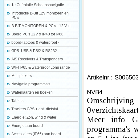
1e Oriëntatie Scheepsnavigatie
Introductie B-Bit 12V monitoren en
PC's
B-BIT MONITOREN & PC's - 12 Volt
Boord PC's 12V & IP40 tot IP68
boord-laptops & waterproof -
GPS: USB & PS/2 & RS232
AIS Receivers & Transponders
WIFI IP65 & waterproof Long range
Multiplexers
Artikelnr.: S00650
Navigatie programma's
NVB4
Waterkaarten en boeken
Omschrijvi
Tablets
0verzichtskaar
Trackers GPS + anti-diefstal
Meer info G
Energie: Zon, wind & water
Energie aan boord
programma's w
Accessoires (IP65) aan boord