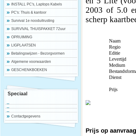
en 5 Lite (vo
INSTALL PC's, Laptops Kabels
2003 of 5.0 
PC's: Thuis & kantoor
scherp kaartbe
Survival 1e nooduitrusting
SURVIVAL THUISPAKKET 72uur
OPRUIMING
Naam
LIGPLAATSEN
Regio
Editie
Betalingswijzen - Bezorgvormen
Levertijd
Algemene voorwaarden
Medium
GESCHENKBOEKEN
Bestandsform
Dienst
Prijs
Speciaal
Contactgegevens
Prijs op aanvraa