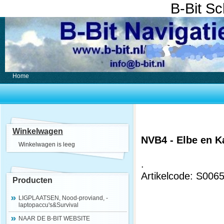
B-Bit S
Home
Winkelwagen
NVB4 - Elbe en K
Winkelwagen is leeg
.
Artikelcode: S006
Producten
LIGPLAATSEN, Nood-proviand, -
laptopaccu's&Survival
NAAR DE B-BIT WEBSITE