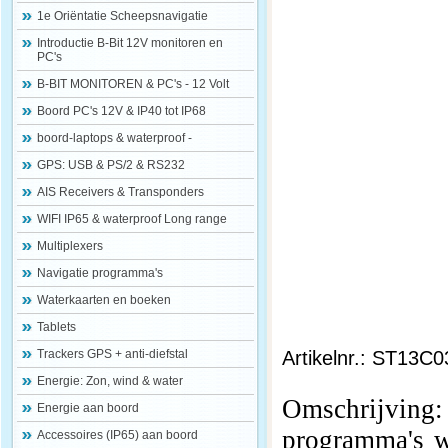
1e Oriëntatie Scheepsnavigatie
Introductie B-Bit 12V monitoren en
PC's
B-BIT MONITOREN & PC's - 12 Volt
Boord PC's 12V & IP40 tot IP68
boord-laptops & waterproof -
GPS: USB & PS/2 & RS232
AIS Receivers & Transponders
WIFI IP65 & waterproof Long range
Multiplexers
Navigatie programma's
Waterkaarten en boeken
Tablets
Artikelnr.: ST13C0
Trackers GPS + anti-diefstal
Energie: Zon, wind & water
Omschrijving
Energie aan boord
programma's w
Accessoires (IP65) aan boord