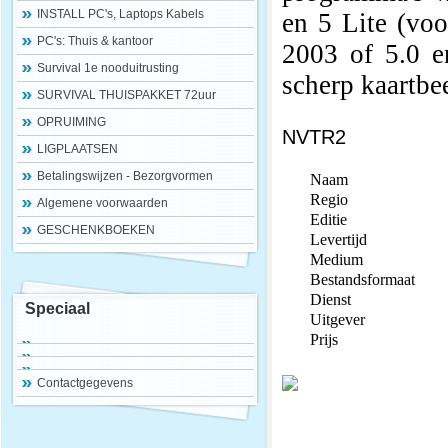
INSTALL PC's, Laptops Kabels
en 5 Lite (vo
PC's: Thuis & kantoor
2003 of 5.0 
Survival 1e nooduitrusting
scherp kaartbe
SURVIVAL THUISPAKKET 72uur
OPRUIMING
NVTR2
LIGPLAATSEN
Betalingswijzen - Bezorgvormen
Naam
Regio
Algemene voorwaarden
Editie
GESCHENKBOEKEN
Levertijd
Medium
Bestandsformaat
Dienst
Speciaal
Uitgever
Prijs
Contactgegevens