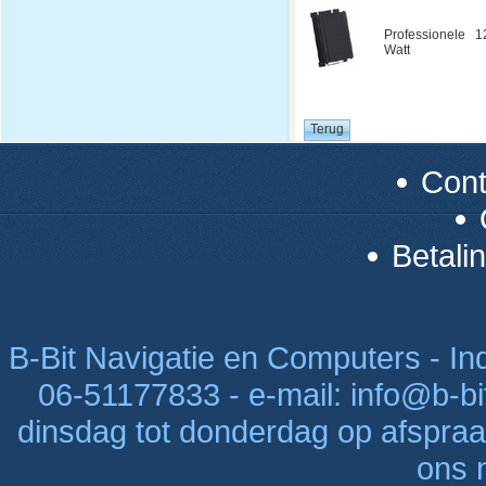
Professionele 1
Watt
Con
Betali
B-Bit Navigatie en Computers - Indu
06-51177833 - e-mail: info@b-bi
dinsdag tot donderdag op afspraak
ons n