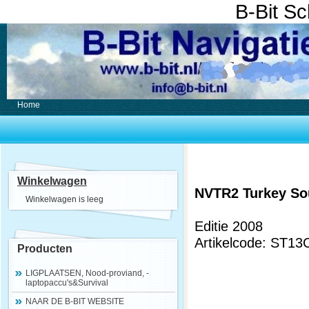
B-Bit S
Home
Winkelwagen
NVTR2 Turkey Sou
Winkelwagen is leeg
Editie 2008
Artikelcode: ST13
Producten
LIGPLAATSEN, Nood-proviand, -
laptopaccu's&Survival
NAAR DE B-BIT WEBSITE