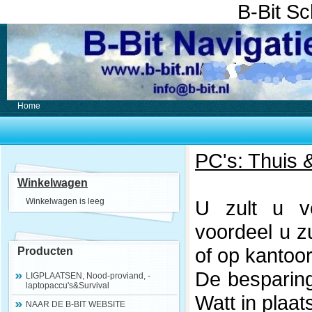
B-Bit S
Home
PC's: Thuis 
Winkelwagen
Winkelwagen is leeg
U zult u v
voordeel u z
of op kantoor
Producten
De besparing
LIGPLAATSEN, Nood-proviand, -
laptopaccu's&Survival
Watt in plaat
NAAR DE B-BIT WEBSITE