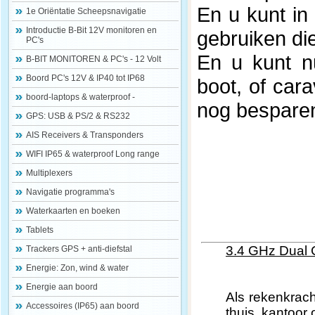
En u kunt in
1e Oriëntatie Scheepsnavigatie
Introductie B-Bit 12V monitoren en
gebruiken di
PC's
En u kunt n
B-BIT MONITOREN & PC's - 12 Volt
Boord PC's 12V & IP40 tot IP68
boot, of car
boord-laptops & waterproof -
nog besparen
GPS: USB & PS/2 & RS232
AIS Receivers & Transponders
WIFI IP65 & waterproof Long range
Multiplexers
Navigatie programma's
Waterkaarten en boeken
Tablets
3.4 GHz Dual 
Trackers GPS + anti-diefstal
Energie: Zon, wind & water
Energie aan boord
Als rekenkrach
Accessoires (IP65) aan boord
thuis, kantoor 