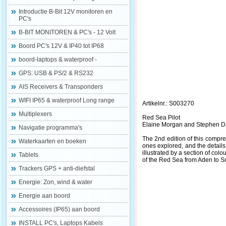
Introductie B-Bit 12V monitoren en
PC's
B-BIT MONITOREN & PC's - 12 Volt
Boord PC's 12V & IP40 tot IP68
boord-laptops & waterproof -
GPS: USB & PS/2 & RS232
AIS Receivers & Transponders
WIFI IP65 & waterproof Long range
Artikelnr.: S003270
Multiplexers
Red Sea Pilot
Elaine Morgan and Stephen 
Navigatie programma's
The 2nd edition of this compr
Waterkaarten en boeken
ones explored, and the details
illustrated by a section of col
Tablets
of the Red Sea from Aden to Su
Trackers GPS + anti-diefstal
Energie: Zon, wind & water
Energie aan boord
Accessoires (IP65) aan boord
INSTALL PC's, Laptops Kabels