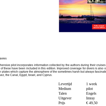
Davies
ehensive pilot incorporates information collected by the authors during their cr
 of these have been included in this edition. Improved coverage for divers is also o
our plates which capture the atmosphere of the sometimes harsh but always fascinatin
ez, the Canal, Egypt, Israel, and Cyprus.
Levertijd
1 week
Medium
pilot
Talen
Engels
Uitgever
Imray
Prijs
€ 49,50