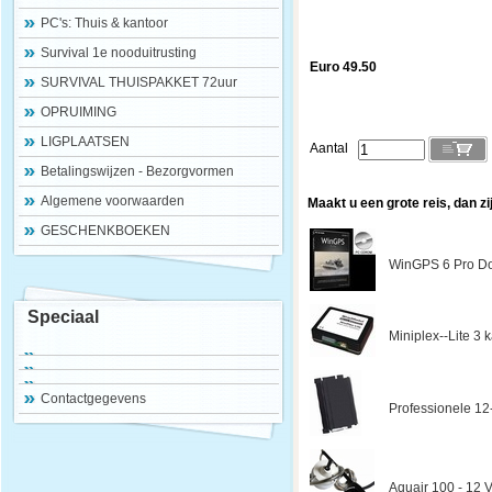
PC's: Thuis & kantoor
Survival 1e nooduitrusting
Euro 49.50
SURVIVAL THUISPAKKET 72uur
OPRUIMING
LIGPLAATSEN
Aantal
Betalingswijzen - Bezorgvormen
Algemene voorwaarden
Maakt u een grote reis, dan zi
GESCHENKBOEKEN
WinGPS 6 Pro Do
Speciaal
Miniplex--Lite 3
Contactgegevens
Professionele 12
Aquair 100 - 12 V