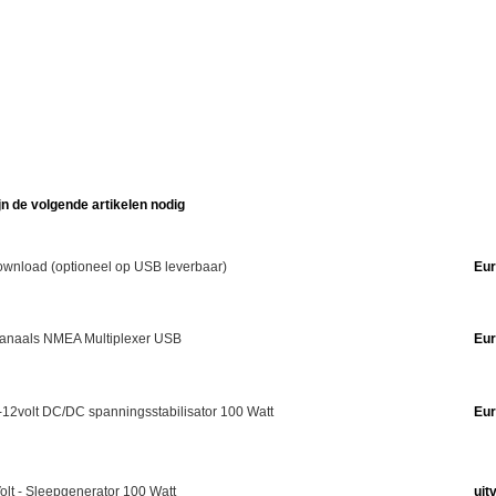
jn de volgende artikelen nodig
wnload (optioneel op USB leverbaar)
Eur
 kanaals NMEA Multiplexer USB
Eur
-12volt DC/DC spanningsstabilisator 100 Watt
Eur
olt - Sleepgenerator 100 Watt
uit