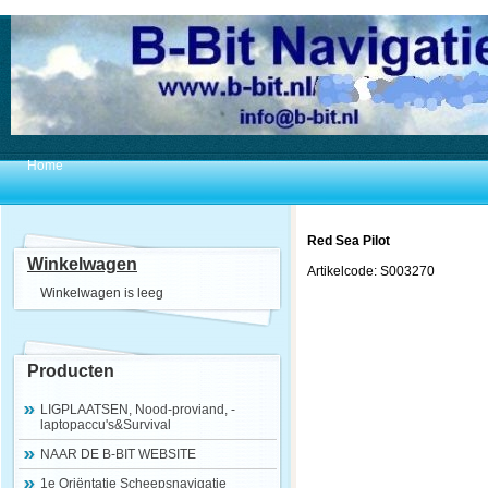
Home
Red Sea Pilot
Winkelwagen
Artikelcode: S003270
Winkelwagen is leeg
Producten
LIGPLAATSEN, Nood-proviand, -
laptopaccu's&Survival
NAAR DE B-BIT WEBSITE
1e Oriëntatie Scheepsnavigatie