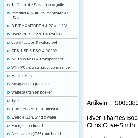
1e Oriëntatie Scheepsnavigatie
Introductie B-Bit 12V monitoren en
PC's
B-BIT MONITOREN & PC's - 12 Volt
Boord PC's 12V & IP40 tot IP68
boord-laptops & waterproof -
GPS: USB & PS/2 & RS232
AIS Receivers & Transponders
WIFI IP65 & waterproof Long range
Multiplexers
Navigatie programma's
Waterkaarten en boeken
Tablets
Artikelnr.: S00338
Trackers GPS + anti-diefstal
River Thames Bo
Energie: Zon, wind & water
Chris Cove-Smith
Energie aan boord
Accessoires (IP65) aan boord