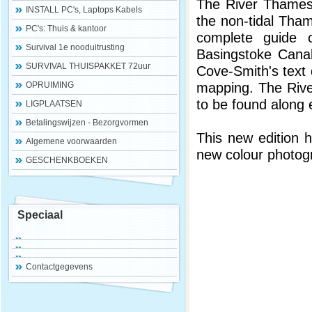
The River Thames B
INSTALL PC's, Laptops Kabels
the non-tidal Tham
PC's: Thuis & kantoor
complete guide c
Survival 1e nooduitrusting
Basingstoke Cana
SURVIVAL THUISPAKKET 72uur
Cove-Smith's text 
mapping. The River
OPRUIMING
to be found along 
LIGPLAATSEN
Betalingswijzen - Bezorgvormen
This new edition h
Algemene voorwaarden
new colour photo
GESCHENKBOEKEN
Speciaal
Contactgegevens