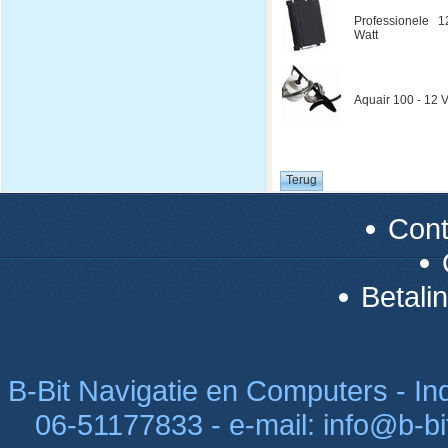
Professionele 1
Watt
Aquair 100 - 12 V
Con
Betali
B-Bit Navigatie en Computers - Indu
06-51177833 - e-mail: info@b-bi