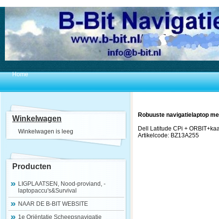
Home
Robuuste navigatielaptop m
Winkelwagen
Dell Latitude CPi + ORBIT+ka
Winkelwagen is leeg
Artikelcode: BZ13A255
Producten
LIGPLAATSEN, Nood-proviand, -
laptopaccu's&Survival
NAAR DE B-BIT WEBSITE
1e Oriëntatie Scheepsnavigatie