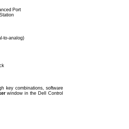
anced Port
Station
al-to-analog)
ck
gh key combinations, software
ker
window in the Dell Control