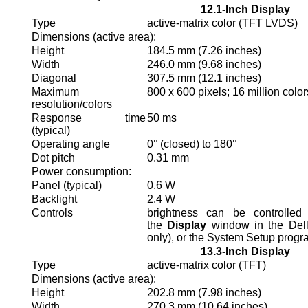
12.1-Inch Display
Type
active-matrix color (TFT LVDS)
Dimensions (active area):
Height
184.5 mm (7.26 inches)
Width
246.0 mm (9.68 inches)
Diagonal
307.5 mm (12.1 inches)
Maximum
800 x 600 pixels; 16 million color
resolution/colors
Response time
50 ms
(typical)
Operating angle
0° (closed) to 180°
Dot pitch
0.31 mm
Power consumption:
Panel (typical)
0.6 W
Backlight
2.4 W
Controls
brightness can be controlled
the
Display
window in the Dell
only), or the System Setup prog
13.3-Inch Display
Type
active-matrix color (TFT)
Dimensions (active area):
Height
202.8 mm (7.98 inches)
Width
270.3 mm (10.64 inches)