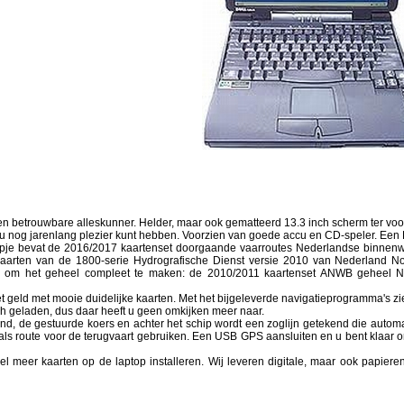
 en betrouwbare alleskunner. Helder, maar ook gematteerd 13.3 inch scherm ter voor
u nog jarenlang plezier kunt hebben. Voorzien van goede accu en CD-speler. Ee
opje bevat de 2016/2017 kaartenset doorgaande vaarroutes Nederlandse binnenwa
kaarten van de 1800-serie Hydrografische Dienst versie 2010 van Nederland 
 om het geheel compleet te maken: de 2010/2011 kaartenset ANWB geheel Nede
 geld met mooie duidelijke kaarten. Met het bijgeleverde navigatieprogramma's ziet
h geladen, dus daar heeft u geen omkijken meer naar.
ond, de gestuurde koers en achter het schip wordt een zoglijn getekend die auto
als route voor de terugvaart gebruiken. Een USB GPS aansluiten en u bent klaar
l meer kaarten op de laptop installeren. Wij leveren digitale, maar ook papieren