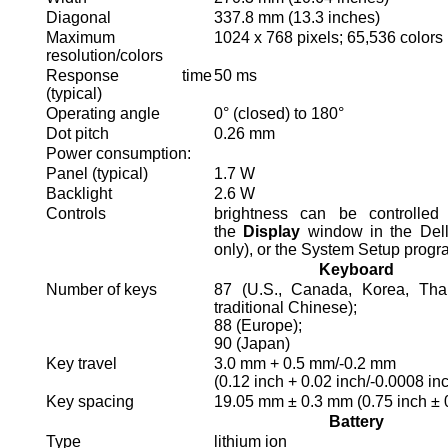
Diagonal
337.8 mm (13.3 inches)
Maximum
1024 x 768 pixels; 65,536 colors
resolution/colors
Response time
50 ms
(typical)
Operating angle
0° (closed) to 180°
Dot pitch
0.26 mm
Power consumption:
Panel (typical)
1.7 W
Backlight
2.6 W
Controls
brightness can be controlled
the
Display
window in the Dell
only), or the System Setup prog
Keyboard
Number of keys
87 (U.S., Canada, Korea, Thai
traditional Chinese);
88 (Europe);
90 (Japan)
Key travel
3.0 mm + 0.5 mm/-0.2 mm
(0.12 inch + 0.02 inch/-0.0008 in
Key spacing
19.05 mm ± 0.3 mm (0.75 inch ± 
Battery
Type
lithium ion