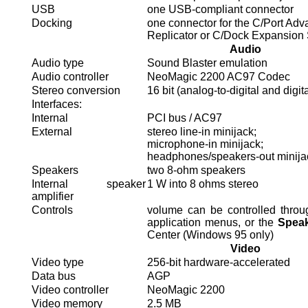
USB
one USB-compliant connector
Docking
one connector for the C/Port Adv
Replicator or C/Dock Expansion 
Audio
Audio type
Sound Blaster emulation
Audio controller
NeoMagic 2200 AC97 Codec
Stereo conversion
16 bit (analog-to-digital and digit
Interfaces:
Internal
PCI bus / AC97
External
stereo line-in minijack;
microphone-in minijack;
headphones/speakers-out minija
Speakers
two 8-ohm speakers
Internal speaker
1 W into 8 ohms stereo
amplifier
Controls
volume can be controlled throu
application menus, or the
Spea
Center (Windows 95 only)
Video
Video type
256-bit hardware-accelerated
Data bus
AGP
Video controller
NeoMagic 2200
Video memory
2.5 MB