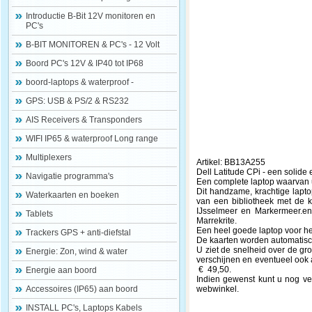
Introductie B-Bit 12V monitoren en
PC's
B-BIT MONITOREN & PC's - 12 Volt
Boord PC's 12V & IP40 tot IP68
boord-laptops & waterproof -
GPS: USB & PS/2 & RS232
AIS Receivers & Transponders
WIFI IP65 & waterproof Long range
Multiplexers
Artikel: BB13A255
Dell Latitude CPi - een solide
Navigatie programma's
Een complete laptop waarvan 
Dit handzame, krachtige lapt
Waterkaarten en boeken
van een bibliotheek met de 
IJsselmeer en Markermeer.en
Tablets
Marrekrite.
Een heel goede laptop voor het
Trackers GPS + anti-diefstal
De kaarten worden automatisc
U ziet de snelheid over de gr
Energie: Zon, wind & water
verschijnen en eventueel ook 
€ 49,50.
Energie aan boord
Indien gewenst kunt u nog vee
Accessoires (IP65) aan boord
webwinkel.
INSTALL PC's, Laptops Kabels