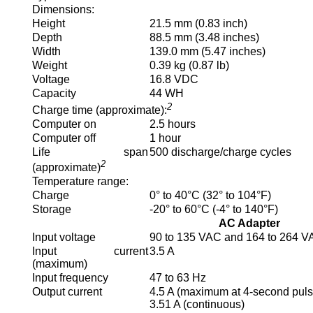
Dimensions:
Height
21.5 mm (0.83 inch)
Depth
88.5 mm (3.48 inches)
Width
139.0 mm (5.47 inches)
Weight
0.39 kg (0.87 lb)
Voltage
16.8 VDC
Capacity
44 WH
2
Charge time (approximate):
Computer on
2.5 hours
Computer off
1 hour
Life span
500 discharge/charge cycles
2
(approximate)
Temperature range:
Charge
0° to 40°C (32° to 104°F)
Storage
-20° to 60°C (-4° to 140°F)
AC Adapter
Input voltage
90 to 135 VAC and 164 to 264 
Input current
3.5 A
(maximum)
Input frequency
47 to 63 Hz
Output current
4.5 A (maximum at 4-second puls
3.51 A (continuous)