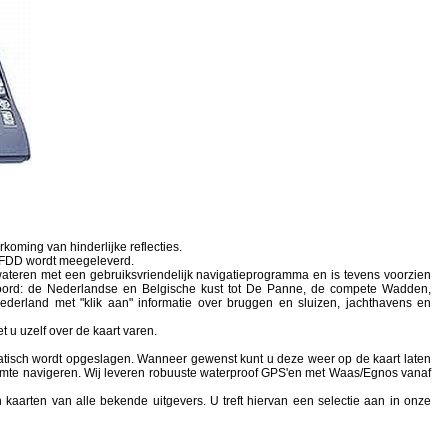
koming van hinderlijke reflecties.
n FDD wordt meegeleverd.
teren met een gebruiksvriendelijk navigatieprogramma en is tevens voorzien
Noord: de Nederlandse en Belgische kust tot De Panne, de compete Wadden,
rland met "klik aan" informatie over bruggen en sluizen, jachthavens en
 u uzelf over de kaart varen.
matisch wordt opgeslagen. Wanneer gewenst kunt u deze weer op de kaart laten
 omte navigeren. Wij leveren robuuste waterproof GPS'en met Waas/Egnos vanaf
 kaarten van alle bekende uitgevers. U treft hiervan een selectie aan in onze