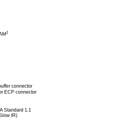
1
RAM
uffer connector
, or ECP connector
DA Standard 1.1
(Slow IR)