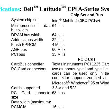
™
™
ications
: Dell
Latitude
CPi A-Series Sy
Chip Set and Bus
System chip set
®
Intel
Mobile 440BX PCIset
Microprocessor data
64 bits
bus width
DRAM bus width
64 bits
Address bus width
32 bits
Flash EPROM
4 Mbits
AGP bus
66 MHz
PCI bus
33 MHz
PC Cards
CardBus controller
Texas Instruments PCI 1225 Card
PC Card connectors
two (supports type I and type II c
cards can be used only in th
connector supports zoomed vid
®
®
Microsoft
Windows
95 or Wind
Cards supported
3.3-V and 5-V
PC Card connector
68 pins
size
Data width (maximum):
PCMCIA
16 bits