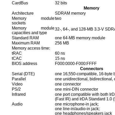
CardBus
32 bits
Memory
Architecture
SDRAM memory
Memory module
two
sockets
Memory module
32-, 64-, and 128-MB 3.3-V SD
capacities and type
Standard RAM
one 64-MB memory module
Maximum RAM
256 MB
Memory access time:
tRAC
60 ns
tCAC
15 ns
BIOS address
F000:0000-F000:FFFF
Connectors
Serial (DTE)
one 16,550-compatible, 16-byte b
Parallel
one unidirectional, bidirectional
Video
one connector
PS/2
one mini-DIN connector
Infrared
one port compatible with both Ir
(Fast IR) and IrDA Standard 1.0 
Audio
one microphone-in jack;
one line-in/audio-in jack;
one headphones/speakers jack