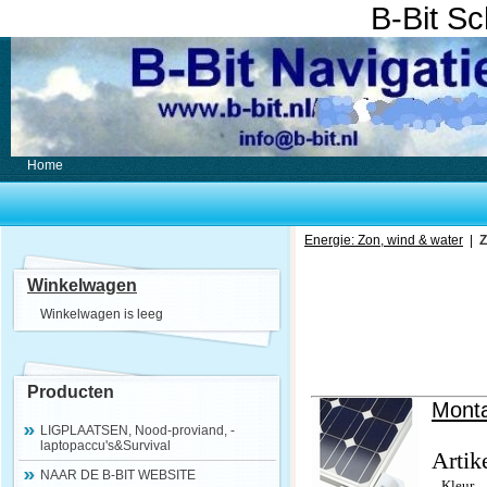
B-Bit S
Home
Energie: Zon, wind & water
|
Z
Winkelwagen
Winkelwagen is leeg
Producten
Mont
LIGPLAATSEN, Nood-proviand, -
laptopaccu's&Survival
Artik
NAAR DE B-BIT WEBSITE
Kleur