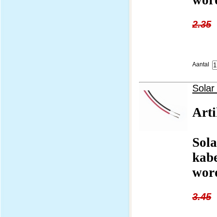
word
2.35
Aantal
Solar
Art
Sola
kab
word
3.45