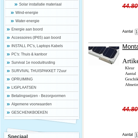
Solar installatie materiaal
44.80
Wind-energie
Water-energie
Energie aan boord
Aantal
Accessoires (IP65) aan boord
Mont
INSTALL PC's, Laptops Kabels
PC's: Thuis & kantoor
Artik
Survival 1e nooduitrusting
Kleur
SURVIVAL THUISPAKKET 72uur
Aantal
Geschik
OPRUIMING
Afmeti
LIGPLAATSEN
Betalingswijzen - Bezorgvormen
Algemene voorwaarden
44.80
GESCHENKBOEKEN
Aantal
Speciaal