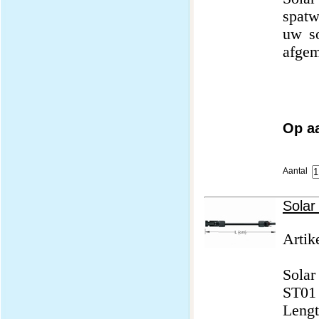
spatw
uw so
afgem
Op a
Aantal
Solar
Artik
Solar
ST01 
Lengt