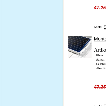
47.25
Aantal
Monta
Artik
Kleur
Aantal
Geschik
Afmeti
47.25