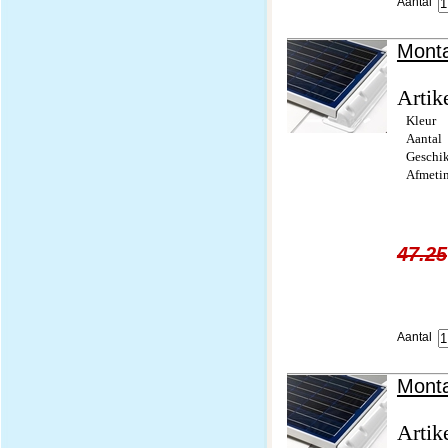
Aantal
Monta
Artik
Kleur
Aantal
Geschi
Afmeti
47.25
Aantal
Monta
Artik