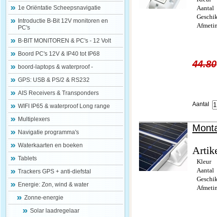
1e Oriëntatie Scheepsnavigatie
Aantal
Geschik
Introductie B-Bit 12V monitoren en
Afmeti
PC's
B-BIT MONITOREN & PC's - 12 Volt
Boord PC's 12V & IP40 tot IP68
44.80
boord-laptops & waterproof -
GPS: USB & PS/2 & RS232
AIS Receivers & Transponders
Aantal
WIFI IP65 & waterproof Long range
Multiplexers
Monta
Navigatie programma's
Waterkaarten en boeken
Artik
Tablets
Kleur
Aantal
Trackers GPS + anti-diefstal
Geschik
Energie: Zon, wind & water
Afmeti
Zonne-energie
Solar laadregelaar