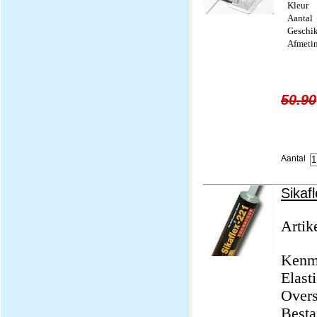
Kleur
Aantal
Geschik
Afmeti
50.90
Aantal
Sikaf
Artik
Kenm
Elast
Overs
Besta