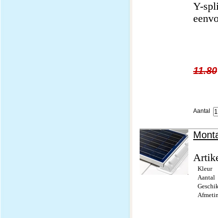
Y-spl
eenvo
11.80
Aantal
Monta
Artik
Kleur
Aantal
Geschik
Afmeti