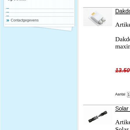
Dakd
Contactgegevens
Artik
Dakd
maxim
13.50
Aantal
Solar
Artik
Sola