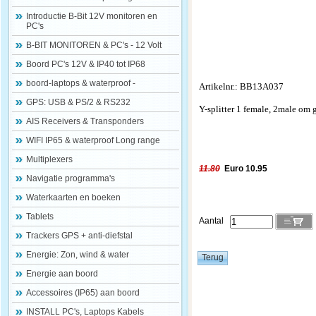
Introductie B-Bit 12V monitoren en
PC's
B-BIT MONITOREN & PC's - 12 Volt
Boord PC's 12V & IP40 tot IP68
boord-laptops & waterproof -
Artikelnr.: BB13A037
GPS: USB & PS/2 & RS232
Y-splitter 1 female, 2male om 
AIS Receivers & Transponders
WIFI IP65 & waterproof Long range
Multiplexers
11.80
Euro 10.95
Navigatie programma's
Waterkaarten en boeken
Tablets
Aantal
Trackers GPS + anti-diefstal
Energie: Zon, wind & water
Energie aan boord
Accessoires (IP65) aan boord
INSTALL PC's, Laptops Kabels