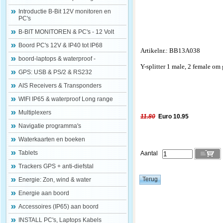
Introductie B-Bit 12V monitoren en
PC's
B-BIT MONITOREN & PC's - 12 Volt
Boord PC's 12V & IP40 tot IP68
Artikelnr.: BB13A038
boord-laptops & waterproof -
Y-splitter 1 male, 2 female om
GPS: USB & PS/2 & RS232
AIS Receivers & Transponders
WIFI IP65 & waterproof Long range
Multiplexers
11.80
Euro 10.95
Navigatie programma's
Waterkaarten en boeken
Tablets
Aantal
Trackers GPS + anti-diefstal
Energie: Zon, wind & water
Energie aan boord
Accessoires (IP65) aan boord
INSTALL PC's, Laptops Kabels