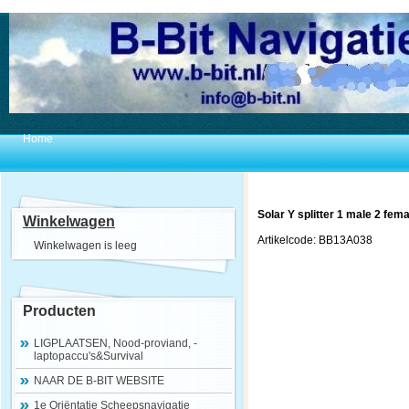
Home
Solar Y splitter 1 male 2 fema
Winkelwagen
Artikelcode: BB13A038
Winkelwagen is leeg
Producten
LIGPLAATSEN, Nood-proviand, -
laptopaccu's&Survival
NAAR DE B-BIT WEBSITE
1e Oriëntatie Scheepsnavigatie