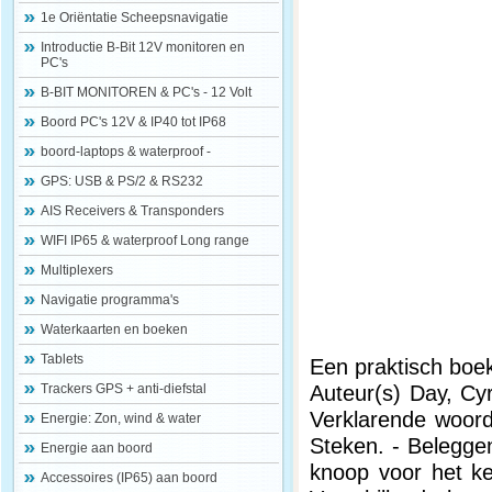
1e Oriëntatie Scheepsnavigatie
Introductie B-Bit 12V monitoren en
PC's
B-BIT MONITOREN & PC's - 12 Volt
Boord PC's 12V & IP40 tot IP68
boord-laptops & waterproof -
GPS: USB & PS/2 & RS232
AIS Receivers & Transponders
WIFI IP65 & waterproof Long range
Multiplexers
Navigatie programma's
Waterkaarten en boeken
Tablets
Een praktisch boe
Auteur(s) Day, Cyr
Trackers GPS + anti-diefstal
Verklarende woord
Energie: Zon, wind & water
Steken. - Beleggen
Energie aan boord
knoop voor het ke
Accessoires (IP65) aan boord