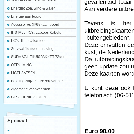
Trackers GPS + anti-diefstal
gevallen zichtbaar
Aan verdere uitbre
Energie: Zon, wind & water
Energie aan boord
Tevens is het 
Accessoires (IP65) aan boord
uitbreidingskaarte
INSTALL PC's, Laptops Kabels
"buitengebieden".
PC's: Thuis & kantoor
Deze omvatten de 
Survival 1e nooduitrusting
kust, de Nederlan
SURVIVAL THUISPAKKET 72uur
De uitbreidingska
OPRUIMING
geen update zou u
Deze kaarten word
LIGPLAATSEN
Betalingswijzen - Bezorgvormen
U kunt deze ook b
Algemene voorwaarden
telefonisch (06-51
GESCHENKBOEKEN
Speciaal
Euro 90.00