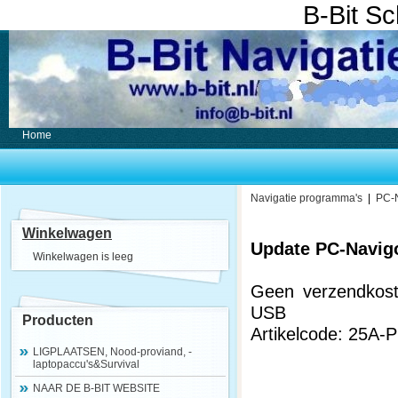
B-Bit S
Home
Navigatie programma's
|
PC-
Winkelwagen
Update PC-Navigo
Winkelwagen is leeg
Geen verzendkost
USB
Producten
Artikelcode: 25A-
LIGPLAATSEN, Nood-proviand, -
laptopaccu's&Survival
NAAR DE B-BIT WEBSITE