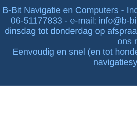
B-Bit Navigatie en Computers - Indu
06-51177833 - e-mail: info@b-bi
dinsdag tot donderdag op afspraak
ons n
Eenvoudig en snel (en tot hon
navigaties