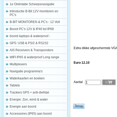
1e Oriëntatie Scheepsnavigatie
Introductie B-Bit 12V monitoren en
PC's
B-BIT MONITOREN & PC's - 12 Volt
Boord PC's 12V & IP40 tot IP68
boord-laptops & waterproof -
GPS: USB & PS/2 & RS232
Extra dikke afgeschermde VGA k
AIS Receivers & Transponders
WIFI IP65 & waterproof Long range
Euro 12.10
Multiplexers
Navigatie programma's
Waterkaarten en boeken
Aantal
Tablets
Trackers GPS + anti-diefstal
Energie: Zon, wind & water
Energie aan boord
Accessoires (IP65) aan boord