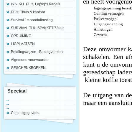
en heeft voorgem
INSTALL PC's, Laptops Kabels
Ingangsspanning bereik
PC's: Thuis & kantoor
Continu vermogen
Piekvermogen
Survival 1e nooduitrusting
Uitgangsspanning
SURVIVAL THUISPAKKET 72uur
Afmetingen
Gewicht
OPRUIMING
LIGPLAATSEN
Deze omvormer kan
Betalingswijzen - Bezorgvormen
schakelen. Een af
Algemene voorwaarden
kunt u de omvorme
GESCHENKBOEKEN
gereedschap laders
kleine koffie toes
Speciaal
De uitgang van de
maar een aansluiti
Contactgegevens