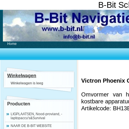
B-Bit S
Home
Winkelwagen
Victron Phoenix
Winkelwagen is leeg
Omvormer van he
kostbare apparatu
Producten
Artikelcode: BH13
LIGPLAATSEN, Nood-proviand, -
laptopaccu's&Survival
NAAR DE B-BIT WEBSITE