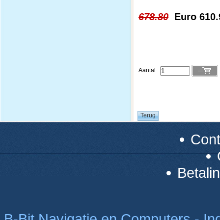
678.80
Euro 610.
Aantal
Con
Betali
B-Bit Navigatie en Computers - Indu