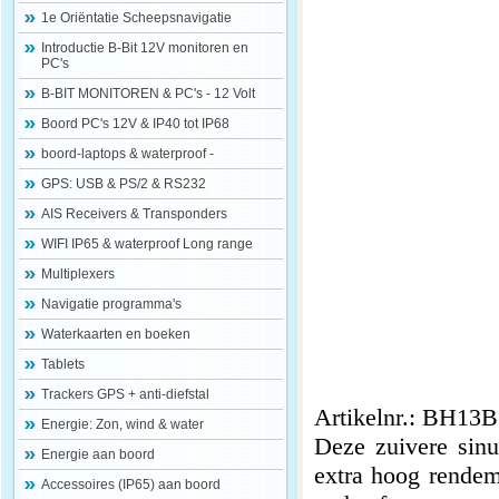
1e Oriëntatie Scheepsnavigatie
Introductie B-Bit 12V monitoren en
PC's
B-BIT MONITOREN & PC's - 12 Volt
Boord PC's 12V & IP40 tot IP68
boord-laptops & waterproof -
GPS: USB & PS/2 & RS232
AIS Receivers & Transponders
WIFI IP65 & waterproof Long range
Multiplexers
Navigatie programma's
Waterkaarten en boeken
Tablets
Trackers GPS + anti-diefstal
Artikelnr.: BH13
Energie: Zon, wind & water
Deze zuivere sinu
Energie aan boord
extra hoog rendem
Accessoires (IP65) aan boord