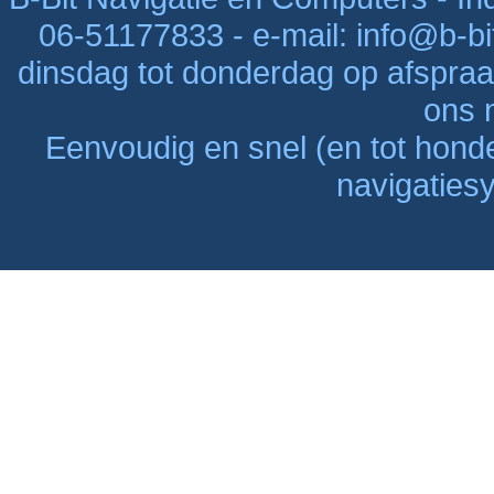
06-51177833 - e-mail: info@b-bi
dinsdag tot donderdag op afspraak
ons n
Eenvoudig en snel (en tot hon
navigaties