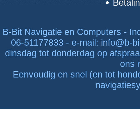
Betali
B-Bit Navigatie en Computers - Indu
06-51177833 - e-mail: info@b-bi
dinsdag tot donderdag op afspraak
ons n
Eenvoudig en snel (en tot hon
navigaties