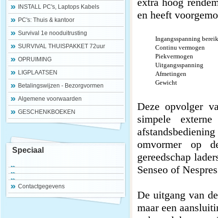
extra hoog rendem
INSTALL PC's, Laptops Kabels
en heeft voorgem
PC's: Thuis & kantoor
Survival 1e nooduitrusting
Ingangsspanning berei
SURVIVAL THUISPAKKET 72uur
Continu vermogen
Piekvermogen
OPRUIMING
Uitgangsspanning
LIGPLAATSEN
Afmetingen
Gewicht
Betalingswijzen - Bezorgvormen
Algemene voorwaarden
Deze opvolger v
GESCHENKBOEKEN
simpele externe
afstandsbedienin
omvormer op de 
Speciaal
gereedschap laders,
Senseo of Nespress
Contactgegevens
De uitgang van de
maar een aansluit