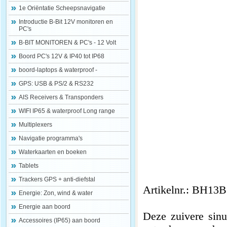
1e Oriëntatie Scheepsnavigatie
Introductie B-Bit 12V monitoren en
PC's
B-BIT MONITOREN & PC's - 12 Volt
Boord PC's 12V & IP40 tot IP68
boord-laptops & waterproof -
GPS: USB & PS/2 & RS232
AIS Receivers & Transponders
WIFI IP65 & waterproof Long range
Multiplexers
Navigatie programma's
Waterkaarten en boeken
Tablets
Trackers GPS + anti-diefstal
Artikelnr.: BH13
Energie: Zon, wind & water
Energie aan boord
Deze zuivere sinu
Accessoires (IP65) aan boord