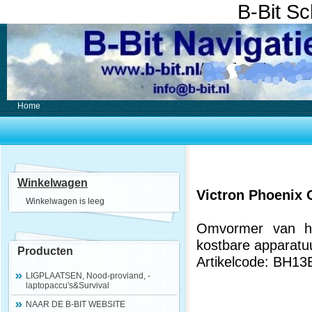
B-Bit S
Home
Winkelwagen
Victron Phoenix
Winkelwagen is leeg
Omvormer van he
kostbare apparatu
Producten
Artikelcode: BH13
LIGPLAATSEN, Nood-proviand, -
laptopaccu's&Survival
NAAR DE B-BIT WEBSITE