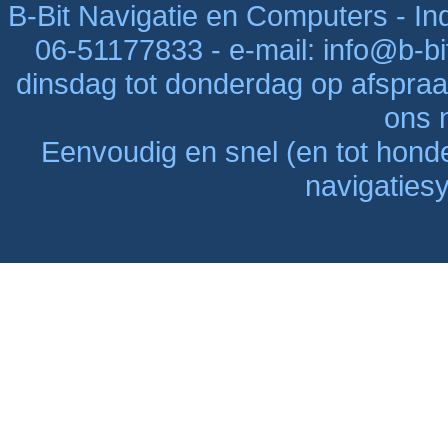
B-Bit Navigatie en Computers - Indu
06-51177833 - e-mail: info@b-bi
dinsdag tot donderdag op afspraak
ons n
Eenvoudig en snel (en tot hon
navigaties