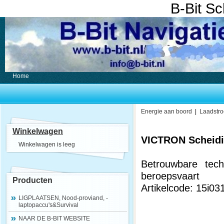
B-Bit S
Home
Energie aan boord
|
Laadstr
Winkelwagen
VICTRON Scheidin
Winkelwagen is leeg
Betrouwbare tech
beroepsvaart
Producten
Artikelcode: 15i03
LIGPLAATSEN, Nood-proviand, -
laptopaccu's&Survival
NAAR DE B-BIT WEBSITE