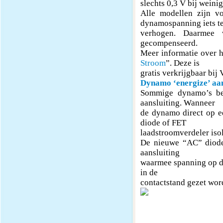
slechts 0,3 V bij weini
Alle modellen zijn v
dynamospanning iets t
verhogen. Daarmee w
gecompenseerd.
Meer informatie over h
Stroom
”. Deze is
gratis verkrijgbaar bij
Dynamo ‘energize’ aan
Sommige dynamo’s be
aansluiting. Wanneer
de dynamo direct op ee
diode of FET
laadstroomverdeler isol
De nieuwe “AC” diode
aansluiting
waarmee spanning op de
in de
contactstand gezet wor