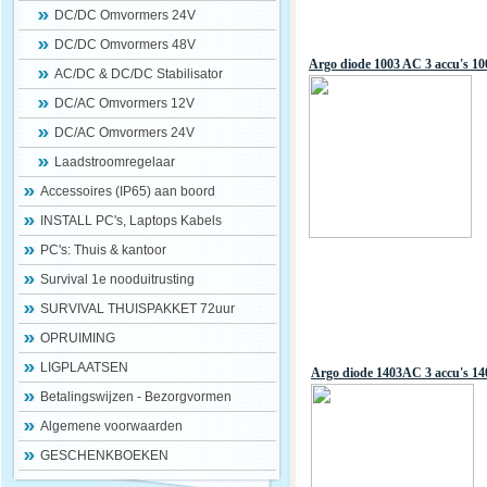
DC/DC Omvormers 24V
DC/DC Omvormers 48V
Argo diode 1003 AC 3 accu's 1
AC/DC & DC/DC Stabilisator
DC/AC Omvormers 12V
DC/AC Omvormers 24V
Laadstroomregelaar
Accessoires (IP65) aan boord
INSTALL PC's, Laptops Kabels
PC's: Thuis & kantoor
Survival 1e nooduitrusting
SURVIVAL THUISPAKKET 72uur
OPRUIMING
LIGPLAATSEN
Argo diode 1403AC 3 accu's 1
Betalingswijzen - Bezorgvormen
Algemene voorwaarden
GESCHENKBOEKEN