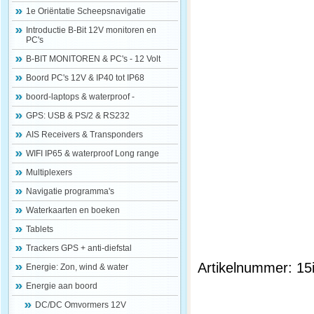
1e Oriëntatie Scheepsnavigatie
Introductie B-Bit 12V monitoren en
PC's
B-BIT MONITOREN & PC's - 12 Volt
Boord PC's 12V & IP40 tot IP68
boord-laptops & waterproof -
GPS: USB & PS/2 & RS232
AIS Receivers & Transponders
WIFI IP65 & waterproof Long range
Multiplexers
Navigatie programma's
Waterkaarten en boeken
Tablets
Trackers GPS + anti-diefstal
Artikelnummer: 15
Energie: Zon, wind & water
Energie aan boord
DC/DC Omvormers 12V