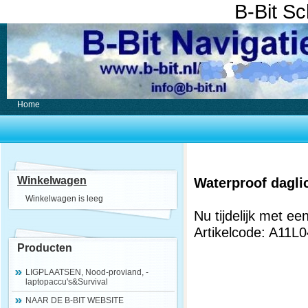
B-Bit S
Home
Winkelwagen
Waterproof daglic
Winkelwagen is leeg
Nu tijdelijk met ee
Artikelcode: A11
Producten
LIGPLAATSEN, Nood-proviand, -
laptopaccu's&Survival
NAAR DE B-BIT WEBSITE