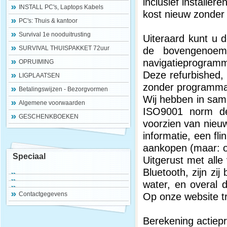
inclusief installer
INSTALL PC's, Laptops Kabels
kost nieuw zonder 
PC's: Thuis & kantoor
Survival 1e nooduitrusting
Uiteraard kunt u 
SURVIVAL THUISPAKKET 72uur
de bovengenoemd
navigatieprogram
OPRUIMING
Deze refurbished, 
LIGPLAATSEN
zonder programma'
Betalingswijzen - Bezorgvormen
Wij hebben in same
Algemene voorwaarden
ISO9001 norm dez
GESCHENKBOEKEN
voorzien van nieu
informatie, een fl
aankopen (maar: o
Speciaal
Uitgerust met all
Bluetooth, zijn zij
water, en overal 
Contactgegevens
Op onze website tr
Berekening actiepri