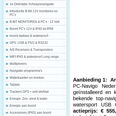
1e Oriëntatie Scheepsnavigatie
Introductie B-Bit 12V monitoren en
PC's
B-BIT MONITOREN & PC's - 12 Volt
Boord PC's 12V & IP40 tot IP68
boord-laptops & waterproof -
GPS: USB & PS/2 & RS232
AIS Receivers & Transponders
WIFI IP65 & waterproof Long range
Multiplexers
Navigatie programma's
Waterkaarten en boeken
Aanbieding 1: Ar
Tablets
PC-Navigo Neder
geïnstalleerd en 
Trackers GPS + anti-diefstal
bekende top-navi
Energie: Zon, wind & water
watersport USB
Energie aan boord
actieprijs: € 555
Accessoires (IP65) aan boord