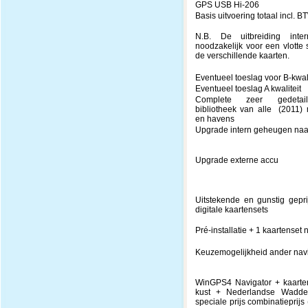
GPS USB Hi-206
Basis uitvoering totaal incl. B
N.B. De uitbreiding int
noodzakelijk voor een vlotte
de verschillende kaarten.
Eventueel toeslag voor B-kwali
Eventueel toeslag A kwaliteit
Complete zeer gedetail
bibliotheek van alle (2011)
en havens
Upgrade intern geheugen na
Upgrade externe accu
Uitstekende en gunstig gepr
digitale kaartensets
Pré-installatie + 1 kaartenset
Keuzemogelijkheid ander na
WinGPS4 Navigator + kaarte
kust + Nederlandse Wadd
speciale prijs combinatieprijs