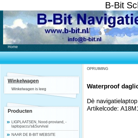
B-Bit S
Home
OPRUIMING
Winkelwagen
Waterproof dagli
Winkelwagen is leeg
Dè navigatielaptop
Artikelcode: A18M
Producten
LIGPLAATSEN, Nood-proviand, -
laptopaccu's&Survival
NAAR DE B-BIT WEBSITE