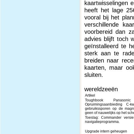
kaartwisselingen e
heeft het lage 2
vooral bij het pla
verschillende kaa
voorbereid dan za
advies blijft toc
geïnstalleerd te 
sterk aan te rade
breiden naar rece
kaarten, maar ook
sluiten.
wereldzeeën
Artikel
Toughbook Panaso
Opruimingsaanbieding C-kwal
gebruikssporen op de magn
geen of nauwelijks op het sch
Toeslag: Commander versi
navigatieprogramma.
Upgrade intern geheugen