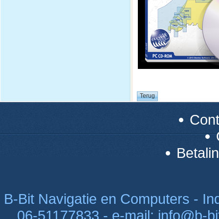
Con
Betali
B-Bit Navigatie en Computers - Indu
06-51177833 - e-mail: info@b-bi