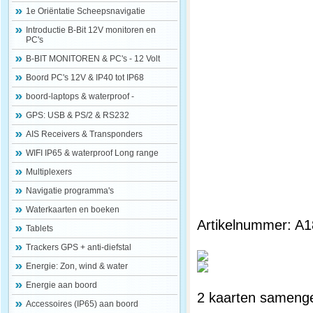
1e Oriëntatie Scheepsnavigatie
Introductie B-Bit 12V monitoren en
PC's
B-BIT MONITOREN & PC's - 12 Volt
Boord PC's 12V & IP40 tot IP68
boord-laptops & waterproof -
GPS: USB & PS/2 & RS232
AIS Receivers & Transponders
WIFI IP65 & waterproof Long range
Multiplexers
Navigatie programma's
Waterkaarten en boeken
Artikelnummer: A
Tablets
Trackers GPS + anti-diefstal
Energie: Zon, wind & water
Energie aan boord
2 kaarten samenge
Accessoires (IP65) aan boord