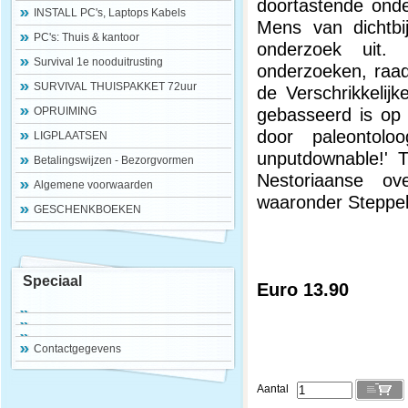
doortastende onde
INSTALL PC's, Laptops Kabels
Mens van dichtbi
PC's: Thuis & kantoor
onderzoek uit.
Survival 1e nooduitrusting
onderzoeken, raad
SURVIVAL THUISPAKKET 72uur
de Verschrikkelij
gebasseerd is op 
OPRUIMING
door paleontolo
LIGPLAATSEN
unputdownable!' T
Betalingswijzen - Bezorgvormen
Nestoriaanse ove
Algemene voorwaarden
waaronder Steppel
GESCHENKBOEKEN
Speciaal
Euro 13.90
Contactgegevens
Aantal