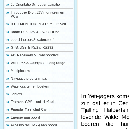
1e Oriëntatie Scheepsnavigatie
Introductie B-Bit 12V monitoren en
PC's
B-BIT MONITOREN & PC's - 12 Volt
Boord PC's 12V & IP40 tot IP68
boord-laptops & waterproof -
GPS: USB & PS/2 & RS232
AIS Receivers & Transponders
WIFI IP65 & waterproof Long range
Multiplexers
Navigatie programma's
Waterkaarten en boeken
Tablets
In Yeti-jagers kom
zijn dat er in Ce
Trackers GPS + anti-diefstal
Tjalling Halber
Energie: Zon, wind & water
levende Wilde Me
Energie aan boord
boeren die hu
Accessoires (IP65) aan boord