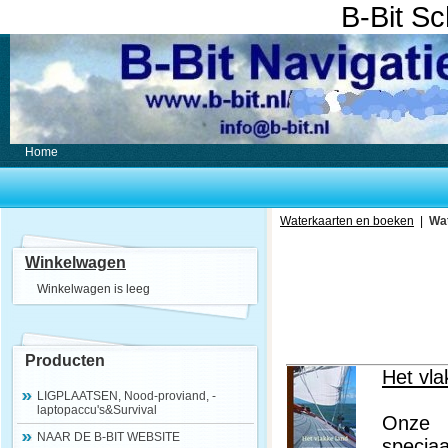
B-Bit S
Home
Waterkaarten en boeken
|
Wa
Winkelwagen
Winkelwagen is leeg
Producten
Het vla
LIGPLAATSEN, Nood-proviand, -
laptopaccu's&Survival
Onze 
NAAR DE B-BIT WEBSITE
specia