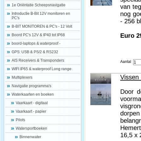
1e Oriëntatie Scheepsnavigatie
van te
nog goe
Introductie B-Bit 12V monitoren en
PC's
- 256 b
B-BIT MONITOREN & PC's - 12 Volt
Euro 2
Boord PC's 12V & IP40 tot IP68
boord-laptops & waterproof -
GPS: USB & PS/2 & RS232
AIS Receivers & Transponders
Aantal
WIFI IP65 & waterproof Long range
Vissen 
Multiplexers
Navigatie programma's
Door d
Waterkaarten en boeken
voorma
Vaarkaart - digitaal
visgro
Vaarkaart - papier
dorpen
belangr
Pilots
Hemert,
Watersportboeken
16,5 x
Binnenwater