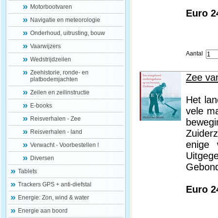
Motorbootvaren
Euro 2
Navigatie en meteorologie
Onderhoud, uitrusting, bouw
Vaarwijzers
Aantal
Wedstrijdzeilen
Zeehistorie, ronde- en
Zee va
platbodemjachten
Zeilen en zeilinstructie
Het lan
E-books
vele ma
Reisverhalen - Zee
bewegi
Zuider
Reisverhalen - land
enige 
Verwacht - Voorbestellen !
Uitgege
Diversen
Gebon
Tablets
Trackers GPS + anti-diefstal
Euro 2
Energie: Zon, wind & water
Energie aan boord