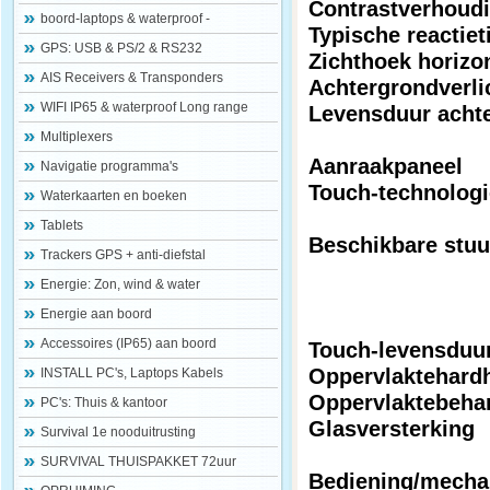
Contrastverhoud
boord-laptops & waterproof -
Typische reactiet
GPS: USB & PS/2 & RS232
Zichthoek horizon
AIS Receivers & Transponders
Achtergrondverli
WIFI IP65 & waterproof Long range
Levensduur achte
Multiplexers
Aanraakpaneel
Navigatie programma's
Touch-technolog
Waterkaarten en boeken
Tablets
Beschikbare stu
Trackers GPS + anti-diefstal
Energie: Zon, wind & water
Energie aan boord
Accessoires (IP65) aan boord
Touch-levensduu
Oppervlaktehard
INSTALL PC's, Laptops Kabels
Oppervlaktebeha
PC's: Thuis & kantoor
Glasversterking
Survival 1e nooduitrusting
SURVIVAL THUISPAKKET 72uur
Bediening/mecha