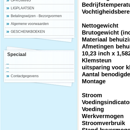
OPRUIMING
Bedrijfstemperat
LIGPLAATSEN
Vochtigheidsber
Betalingswijzen - Bezorgvormen
Algemene voorwaarden
Nettogewicht
Brutogewicht (in
GESCHENKBOEKEN
Materiaal behuiz
Afmetingen behu
10,23 inch x 1,58
Speciaal
Klemsteun
uitsparing voor 
Aantal benodig
Contactgegevens
Montage
Stroom
Voedingsindicat
Voeding
Werkvermogen
Stroomverbruik
Stand-byvermog