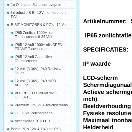
1e Oriëntatie Scheepsnavigatie
Introductie B-Bit 12V monitoren en
PC's
Artikelnummer: 
B-BIT MONITOREN & PC's - 12 Volt
IP65 Zonlicht 1000+ nits
IP65 zonlichtafl
Touchscreens 8-36 Volt
ÏP65 12 Volt 1000+ nits OPEN
SPECIFICATIES:
FRAME Touchscreens
IP65 12 Volt Capacitive
Touchscreens
IP waarde
12 Volt (8-36V) IP40 Resistive
Touch
LCD-scherm
12 Volt (8-36V) IP40 INFO +
Schermdiagonaa
ACCESS.
Actieve schermg
VOORBEELD AANVRAAG
OFFERTE
inch)
Beeldverhoudin
Premium 12V VGA Touchscreens
Fysieke resoluti
TFT USB Touchscreens
Maximaal toonbar
Accessoires TFT/ LED
Helderheid
Boord PC's 12V & IP40 tot IP68