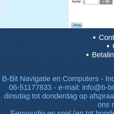
Aantal
Con
Betali
B-Bit Navigatie en Computers - Indu
06-51177833 - e-mail: info@b-bi
dinsdag tot donderdag op afspraak
ons n
Eenvoudig en snel (en tot hon