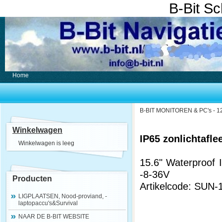
B-Bit S
Home
B-BIT MONITOREN & PC's - 12
Winkelwagen
IP65 zonlichtafl
Winkelwagen is leeg
15.6" Waterproof I
-8-36V
Producten
Artikelcode: SUN
LIGPLAATSEN, Nood-proviand, -
laptopaccu's&Survival
NAAR DE B-BIT WEBSITE