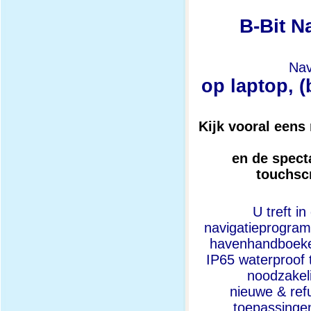
B-Bit N
Nav
op laptop, (
Kijk vooral eens
en de specta
touchscr
U treft i
navigatieprogram
havenhandboeken
IP65 waterproof
noodzakeli
nieuwe & ref
toepassingen