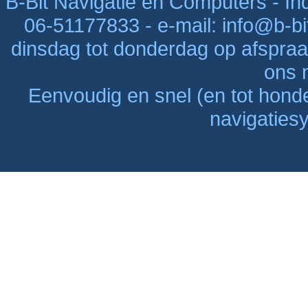
B-Bit Navigatie en Computers - Indu
06-51177833 - e-mail: info@b-bi
dinsdag tot donderdag op afspraak
ons n
Eenvoudig en snel (en tot hon
navigaties