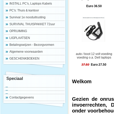
INSTALL PC's, Laptops Kabels
Euro 36.50
PC's: Thuis & kantoor
Survival 1e nooduitrusting
SURVIVAL THUISPAKKET 72uur
OPRUIMING
LIGPLAATSEN
Betalingswijzen - Bezorgvormen
Algemene voorwaarden
auto / boot 12 volt voeding
voeding o.a. Dell laptops
GESCHENKBOEKEN
37.50
Euro 27.50
Speciaal
Welkom
Contactgegevens
Gezien de onrust
invoerrechten, D
onder voorbehoud