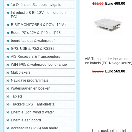
499.00
Euro 469.00
1e Oriëntatie Scheepsnavigatie
Introductie B-Bit 12V monitoren en
PC's
B-BIT MONITOREN & PC's - 12 Volt
Boord PC's 12V & IP40 tot IP68
boord-laptops & waterproof -
GPS: USB & PS/2 & RS232
AIS Receivers & Transponders
AIS Transponder incl antenn
en kabels (PC-Navigo keuze
WIFI IP65 & waterproof Long range
580.00
Euro 569.00
Multiplexers
Navigatie programma's
Waterkaarten en boeken
Tablets
Trackers GPS + anti-diefstal
Energie: Zon, wind & water
Energie aan boord
Accessoires (IP65) aan boord
1-pits gaskook toestel